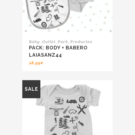
,
,
,
Baby
Outlet
Pack
Productos
PACK: BODY + BABERO
LAIASANZ44
28,99
€
SALE