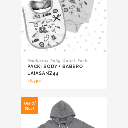
,
,
,
Productos
Baby
Outlet
Pack
PACK: BODY + BABERO
LAIASANZ44
28,99
€
Out Of
Stock