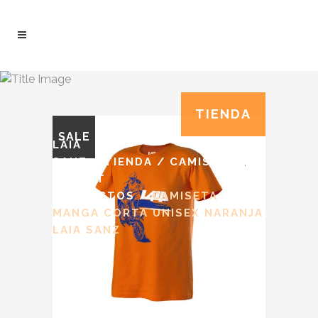
TIENDA
SALE
LAIA
,
SANZ
/
TIENDA
/
CAMISETAS
,
OUTLET
PRODUCTOS
/
CAMISETA
MANGA CORTA UNISEX NARANJA
LAIA SANZ