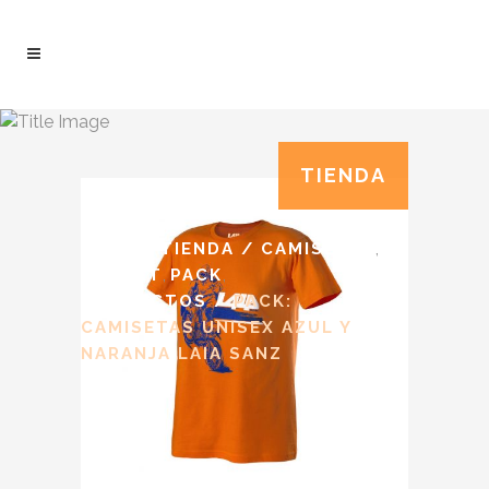
TIENDA
LAIA
,
SANZ
/
TIENDA
/
CAMISETAS
,
,
OUTLET
PACK
PRODUCTOS
/
PACK:
CAMISETAS UNISEX AZUL Y
NARANJA LAIA SANZ