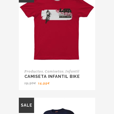
,
,
Productos
Camisetas
Infantil
CAMISETA INFANTIL BIKE
19,50
€
14,99
€
SALE