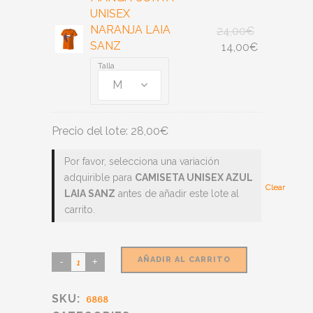
UNISEX
NARANJA LAIA
24,00
€
SANZ
14,00
€
Talla
M
Precio del lote:
28,00
€
Por favor, selecciona una variación
adquirible para
CAMISETA UNISEX AZUL
Clear
Clear
LAIA SANZ
antes de añadir este lote al
carrito.
AÑADIR AL CARRITO
SKU:
6868